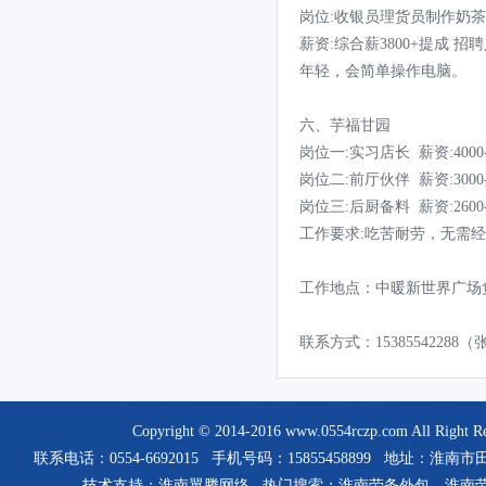
岗位:收银员理货员制作奶
薪资:综合薪3800+提成 招聘
年轻，会简单操作电脑。
六、芋福甘园
岗位一:实习店长 薪资:4000-
岗位二:前厅伙伴 薪资:3000-
岗位三:后厨备料 薪资:2600-
工作要求:吃苦耐劳，无需
工作地点：中暖新世界广场
联系方式：15385542288
Copyright © 2014-2016
www.0554rczp.com
All Rig
联系电话：0554-6692015 手机号码：15855458899 
技术支持：
淮南翼腾网络
热门搜索：
淮南劳务外包
、
淮南